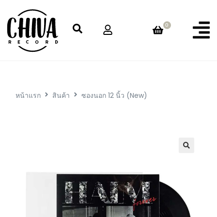
0
หน้าแรก
สินค้า
ซองนอก 12 นิ้ว (New)