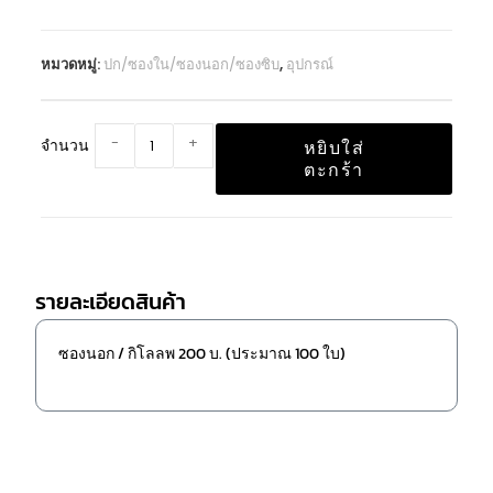
หมวดหมู่:
ปก/ซองใน/ซองนอก/ซองซิบ
,
อุปกรณ์
-
+
จำนวน
หยิบใส่
ตะกร้า
รายละเอียดสินค้า
ซองนอก / กิโลลพ 200 บ. (ประมาณ 100 ใบ)