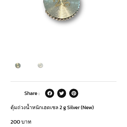
Share :
ตุ้มถ่วงน้ำหนักเฮดเชล 2 g Silver (New)
200
บาท