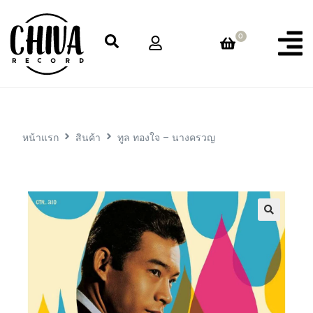
0
หน้าแรก
สินค้า
ทูล ทองใจ – นางครวญ