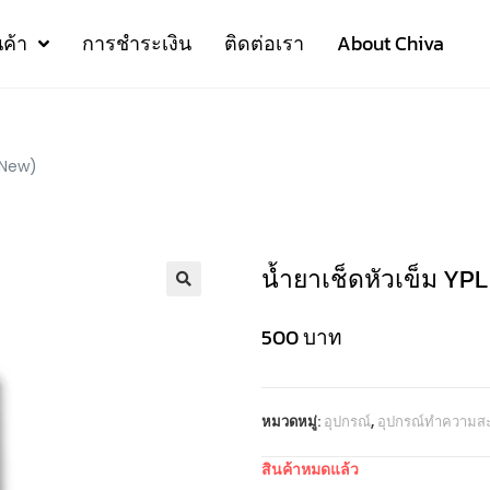
นค้า
การชำระเงิน
ติดต่อเรา
About Chiva
(New)
น้ำยาเช็ดหัวเข็ม YP
500
บาท
หมวดหมู่:
อุปกรณ์
,
อุปกรณ์ทำความส
สินค้าหมดแล้ว