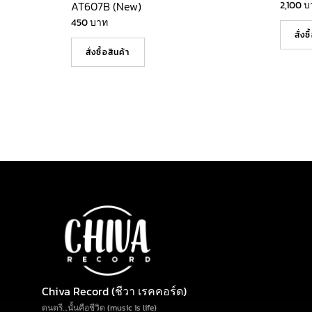
AT607B (New)
2,100
บ
450
บาท
สั่งซ
สั่งซื้อสินค้า
Chiva Record (ชีวา เรคคอร์ด)
ดนตรี…นั้นคือชีวิต (music is life)