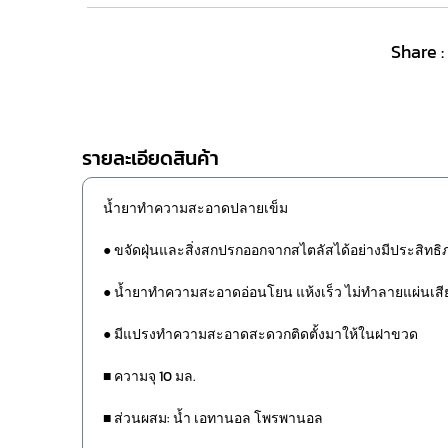
Share :
รายละเอียดสินค้า
น้ำยาทำความสะอาดปลายเข็ม
● ขจัดฝุ่นและสิ่งสกปรกออกจากสไตลัสได้อย่างมีประสิทธ
● น้ำยาทำความสะอาดอ่อนโยน แห้งเร็ว ไม่ทำลายแผ่นเสี
● มีแปรงทำความสะอาดสะดวกติดตั้งมาให้ในฝาขวด
■ ความจุ 10 มล.
■ ส่วนผสม: น้ำ เอทานอล โพรพานอล