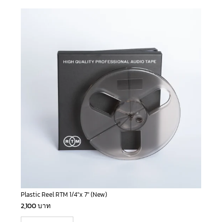
Plastic Reel RTM 1/4″x 7″ (New)
2,100
บาท