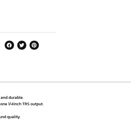
 and durable.
 one 1/4inch TRS output.
und quality.