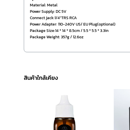
Material: Metal
Power Supply: DC 5V
Connect jack:1/4″TRS RCA
Power Adapter: 110-240V US/ EU Plug(optional)
Package Size:14 * 14 * 8.5cm / 5.5 * 5.5 * 3.3in
Package Weight: 357g / 12.6oz
สินค้าใกล้เคียง