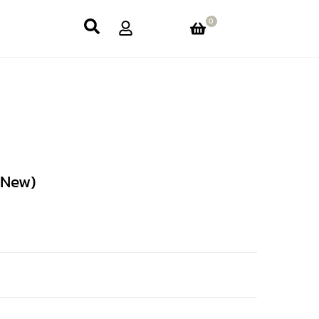
0
(New)