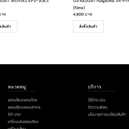
็มแท้ Technics EPS-30ES
ปลายเข็มแท้ Nagaoka JN-P1
(New)
บาท
4,800
บาท
ื้อสินค้า
สั่งซื้อสินค้า
หมวดหมู่
บริการ
แผ่นเสียงเพลงไทย
วิธีชำระเงิน
แผ่นเสียงเพลงสากล
ติดตามพัสดุ
ซีดี-เทป
นโยบายการเปลี่ยนสินค้า
เครื่องเล่นแผ่นเสียง
เครื่องเสียง