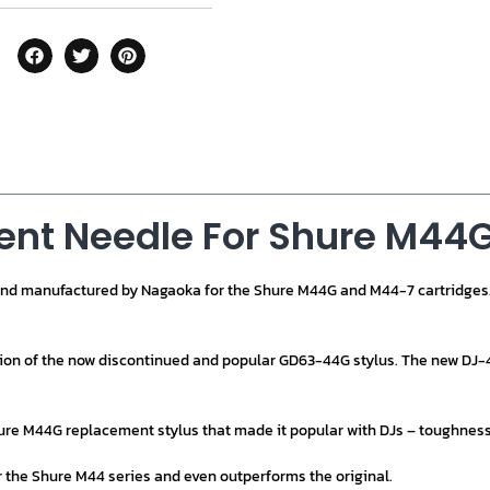
nt Needle For Shure M44
and manufactured by Nagaoka for the Shure M44G and M44-7 cartridges.
ion of the now discontinued and popular GD63-44G stylus. The new DJ-4
ure M44G replacement stylus that made it popular with DJs – toughness 
 the Shure M44 series and even outperforms the original.