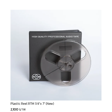
Plastic Reel RTM 1/4″x 7″ (New)
2,100
บาท