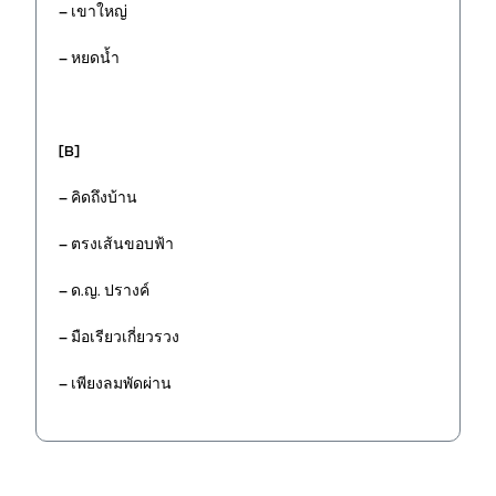
– เขาใหญ่
– หยดน้ำ
[B]
– คิดถึงบ้าน
– ตรงเส้นขอบฟ้า
– ด.ญ. ปรางค์
– มือเรียวเกี่ยวรวง
– เพียงลมพัดผ่าน