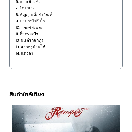
6. แว่วเสียงซึง
7. โฉมนาง
8. สัญญาเมื่อสายัณห์
9. มะนาวไม่มีน้ำ
10. ยอยศพระลอ
11. หิ้วกระเป๋า
12. มนต์รักลูกทุ่ง
13. สาวอยู่บ้านได๋
14. แต๋วจ๋า
สินค้าใกล้เคียง