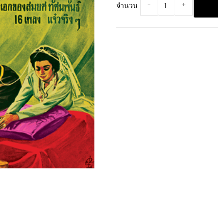
-
+
จำนวน