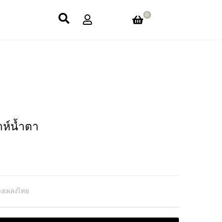
0
าห์น้ำตา
ียงเพลงไทย