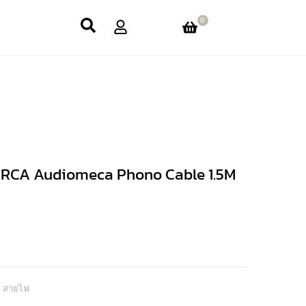
0
RCA Audiomeca Phono Cable 1.5M
/ สายไฟ