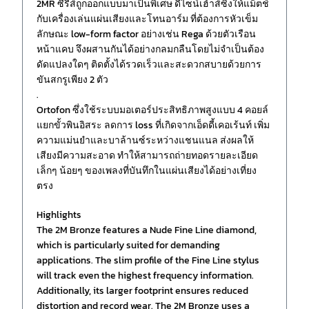
2MR ซีรีส์ถูกออกแบบมาเป็นพิเศษ ดีไซน์เฮ้าส์ซิ่งให้แม็ตช์
กับเครื่องเล่นแผ่นเสียงและโทนอาร์ม ที่ต้องการหัวเข็ม
ลักษณะ low-form factor อย่างเช่น Rega ด้วยตัวเรือน
หน้าแคบ จึงผสานกันได้อย่างกลมกลืนโดยไม่จำเป็นต้อง
ดัดแปลงใดๆ ติดตั้งได้รวดเร็วและสะดวกสบายด้วยการ
ขันสกรูเพียง 2 ตัว
.
Ortofon ซึ่งใช้ระบบมอเตอร์ประสิทธิภาพสูงแบบ 4 คอยล์
แยกขั้วพินอิสระ ลดการ loss ที่เกิดจากเอ็ดดี้เคอเร้นท์ เพิ่ม
ความแม่นยำและบาล้านซ์ระหว่างแชนแนล ส่งผลให้
เสียงมีความสะอาด ทำให้สามารถถ่ายทอดรายละเอียด
เล็กๆ น้อยๆ ของเพลงที่บันทึกในแผ่นเสียงได้อย่างเที่ยง
ตรง
Highlights
The 2M Bronze features a Nude Fine Line diamond,
which is particularly suited for demanding
applications. The slim profile of the Fine Line stylus
will track even the highest frequency information.
Additionally, its larger footprint ensures reduced
distortion and record wear. The 2M Bronze uses a