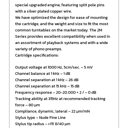
special upgraded engine, featuring split pole pins
with a silver plated copper wire.
We have optimized the design for ease of mounting
the cartridge, and the weight and size to fit the most
common turntables on the market today. The 2M
Series provides excellent compatibility when used in
an assortment of playback systems and with a wide
variety of phono preamps.
Cartridge specifications:
Output voltage at 1000 Hz, 5cm/sec. – 5 mV
Channel balance at 1 kHz – 1 dB
Channel separation at 1 kHz – 26 dB
Channel separation at 15 kHz – 15 dB
Frequency response – 20-20.000 + 2 / – 0 dB
Tracking ability at 315Hz at recommended tracking
force – 80 µm
Compliance, dynamic, lateral – 22 µm/mN
Stylus type – Nude Fine Line
Stylus tip radius – r/R 8/40 µm