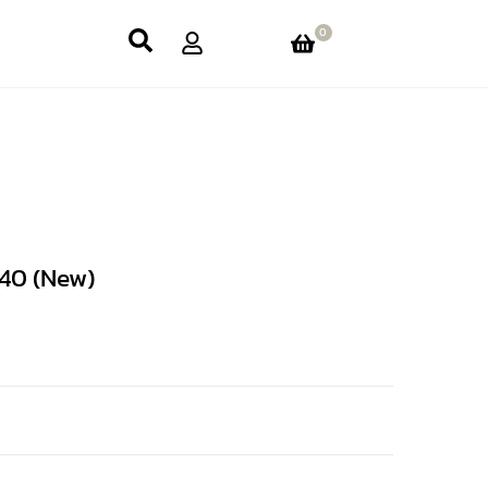
0
X40 (New)