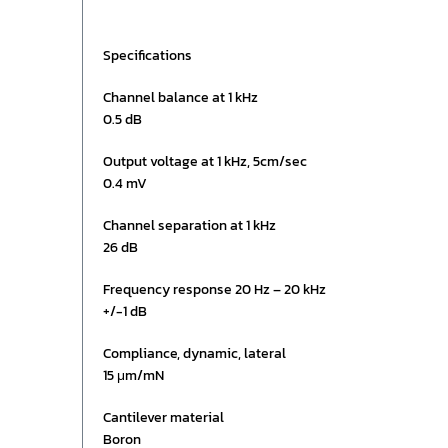
Specifications
Channel balance at 1 kHz
0.5 dB
Output voltage at 1 kHz, 5cm/sec
0.4 mV
Channel separation at 1 kHz
26 dB
Frequency response 20 Hz – 20 kHz
+/-1 dB
Compliance, dynamic, lateral
15 μm/mN
Cantilever material
Boron