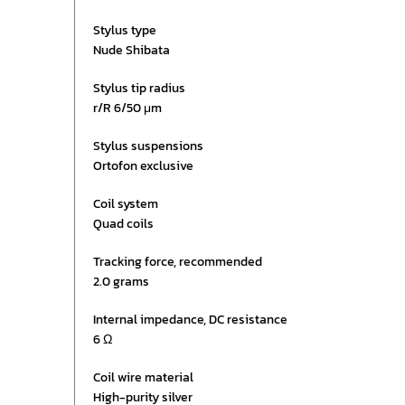
Stylus type
Nude Shibata
Stylus tip radius
r/R 6/50 μm
Stylus suspensions
Ortofon exclusive
Coil system
Quad coils
Tracking force, recommended
2.0 grams
Internal impedance, DC resistance
6 Ω
Coil wire material
High-purity silver