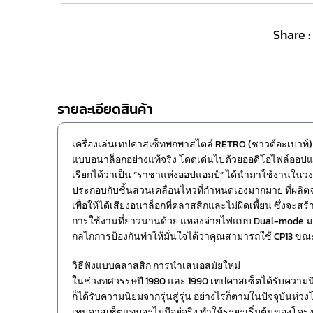
Share :
รายละเอียดสินค้า
เครื่องเล่นเทปคาสเซ็ทพกพาสไตล์ RETRO (ซาวด์อะเบาท์
แบบอนาล็อกอย่างแท้จริง โดดเด่นไปด้วยออดิโอไฟล์ออปแ
เรียกได้ว่าเป็น “ราชาแห่งออปแอมป์” ได้นำมาใช้งานในว
ประกอบกับชิ้นส่วนเคลื่อนไหวที่กำหนดเองมากมาย ที่ผลิตจา
เพื่อให้ได้เสียงอนาล็อกที่คลาสสิกและไม่ผิดเพี้ยน ซึ่งจ
การใช้งานที่ยาวนานด้วย แหล่งจ่ายไฟแบบ Dual-mode 
กลไกการป้องกันทำให้มั่นใจได้ว่าคุณสามารถใช้ CP13 ขณะ
วิธีฟังแบบคลาสสิก การนำเสนอสมัยใหม่
ในช่วงทศวรรษปี 1980 และ 1990 เทปคาสเซ็ตได้รับความนิ
ก็ได้รับความนิยมจากรุ่นสู่รุ่น อย่างไรก็ตามในปัจจุบันห่ว
เทปคาสเซ็ตแทบจะไม่มีอยู่จริง ทำให้ระยะเริ่มต้นของโค