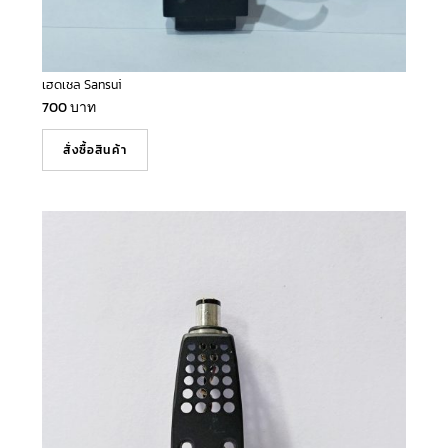
เฮดเชล Sansui
700
บาท
สั่งซื้อสินค้า