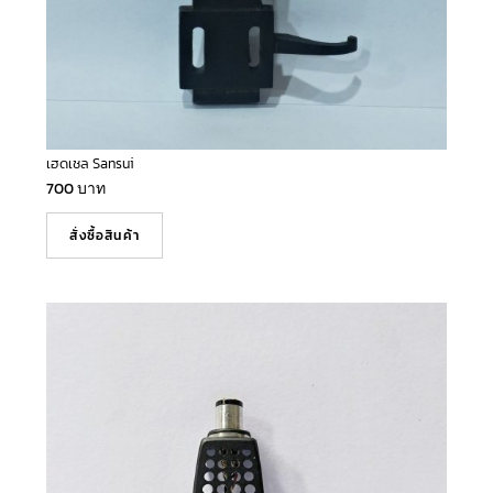
เฮดเชล Sansui
700
บาท
สั่งซื้อสินค้า