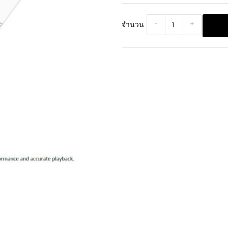
-
+
จำนวน