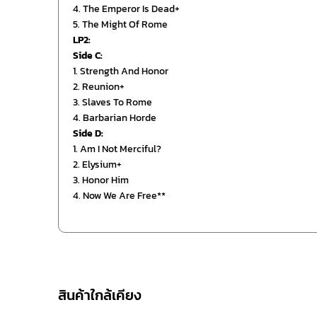
4. The Emperor Is Dead+
5. The Might Of Rome
LP2:
Side C:
1. Strength And Honor
2. Reunion+
3. Slaves To Rome
4. Barbarian Horde
Side D:
1. Am I Not Merciful?
2. Elysium+
3. Honor Him
4. Now We Are Free**
สินค้าใกล้เคียง