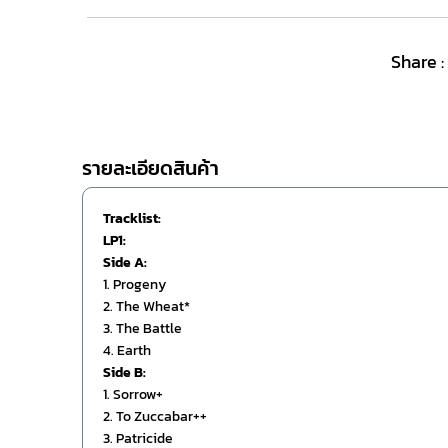
Share :
รายละเอียดสินค้า
Tracklist:
LP1:
Side A:
1. Progeny
2. The Wheat*
3. The Battle
4. Earth
Side B:
1. Sorrow+
2. To Zuccabar++
3. Patricide