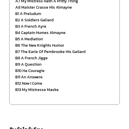
A7 My Mistress Hath A Pritty Thing
A8 Maister Crasse His Almayne
B1 A Preludum
B2 A Soldiers Galiard
B3 A French Ayre
B4 Captain Humes Almayne
B5 A Mediation
B6 The New Knights Humor
B7 The Earle Of Pembrooke His Gailard
B8 A French Jigge
B9 A Question
B10 Ha Couragie
B11 An Answere
B12 Now I Come
B13 My Mistresse Maske