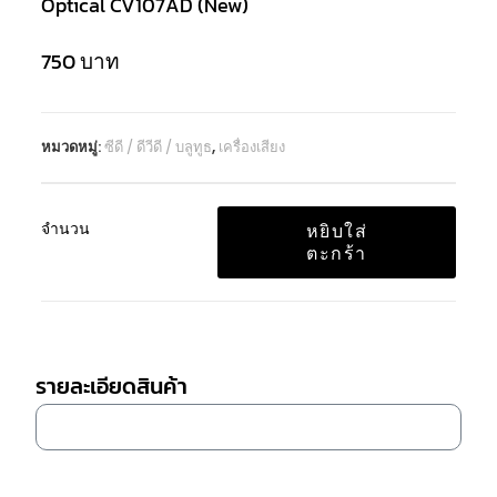
Optical CV107AD (New)
750
บาท
หมวดหมู่:
ซีดี / ดีวีดี / บลูทูธ
,
เครื่องเสียง
จำนวน
หยิบใส่
ตะกร้า
รายละเอียดสินค้า