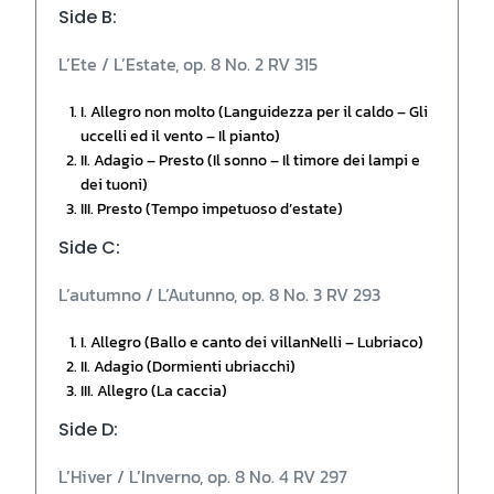
Side B:
L’Ete / L’Estate, op. 8 No. 2 RV 315
I. Allegro non molto (Languidezza per il caldo – Gli
uccelli ed il vento – Il pianto)
II. Adagio – Presto (Il sonno – Il timore dei lampi e
dei tuoni)
III. Presto (Tempo impetuoso d’estate)
Side C:
L’autumno / L’Autunno, op. 8 No. 3 RV 293
I. Allegro (Ballo e canto dei villanNelli – Lubriaco)
II. Adagio (Dormienti ubriacchi)
III. Allegro (La caccia)
Side D:
L’Hiver / L’Inverno, op. 8 No. 4 RV 297