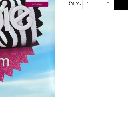
-
+
จำนวน