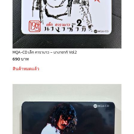
MQA-CD เล็ก คาราบาว – นางาซากิ Vol.2
690
บาท
สินค้าหมดแล้ว