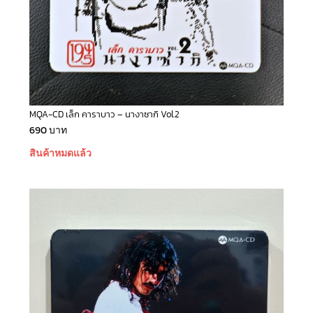
MQA-CD เล็ก คาราบาว – นางาซากิ Vol.2
690
บาท
สินค้าหมดแล้ว