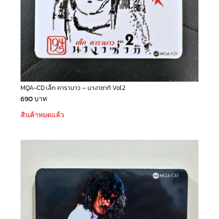
MQA-CD เล็ก คาราบาว – นางาซากิ Vol.2
690
บาท
สินค้าหมดแล้ว