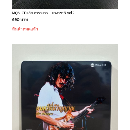
MQA-CD เล็ก คาราบาว – นางาซากิ Vol.2
690
บาท
สินค้าหมดแล้ว