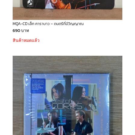
MQA-CD เล็ก คาราบาว – ดนตรีที่มีวิญญาณ
690
บาท
สินค้าหมดแล้ว