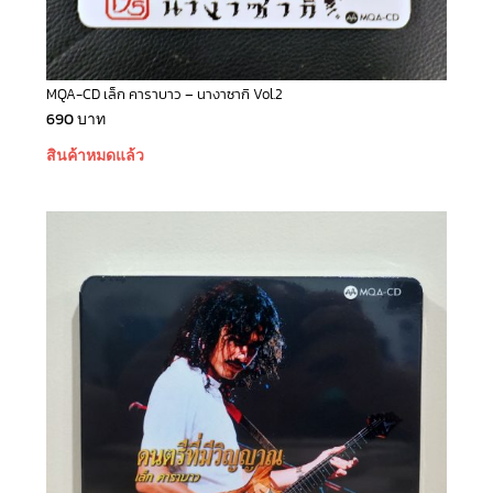
MQA-CD เล็ก คาราบาว – นางาซากิ Vol.2
690
บาท
สินค้าหมดแล้ว