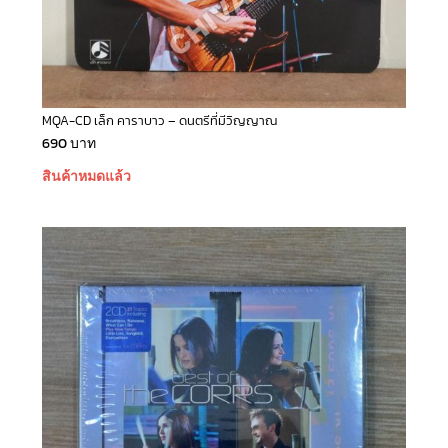
MQA-CD เล็ก คาราบาว – ดนตรีที่มีวิญญาณ
690
บาท
สินค้าหมดแล้ว