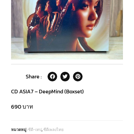
Share :
CD ASIA7 – DeepMind (Boxset)
690
บาท
หมวดหมู่:
ซีดี-เทป
,
ซีดีเพลงไทย