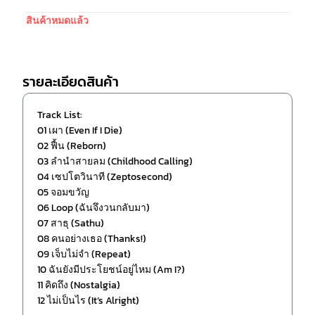
สินค้าหมดแล้ว
รายละเอียดสินค้า
Track List:
01 เผา (Even If I Die)
02 ฟื้น (Reborn)
03 ลำนำสายลม (Childhood Calling)
04 เซปโตวินาที (Zeptosecond)
05 จอมขวัญ
06 Loop (ฉันจึงวนกลับมา)
07 สาธุ (Sathu)
08 คนอย่างเธอ (Thanks!)
09 เจ็บไม่จำ (Repeat)
10 ฉันยังมีประโยชน์อยู่ไหม (Am I?)
11 คิดถึง (Nostalgia)
12 ไม่เป็นไร (It’s Alright)