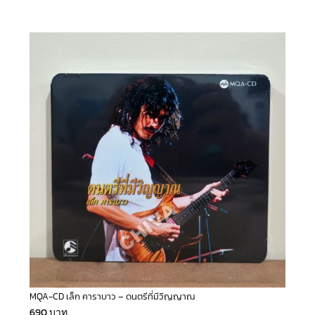
MQA-CD เล็ก คาราบาว – ดนตรีที่มีวิญญาณ
690
บาท