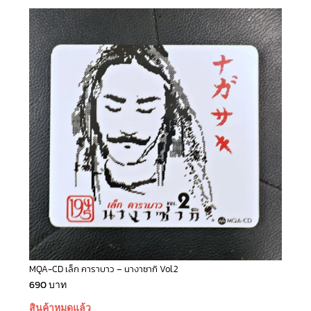
MQA-CD เล็ก คาราบาว – นางาซากิ Vol.2
690
บาท
สินค้าหมดแล้ว