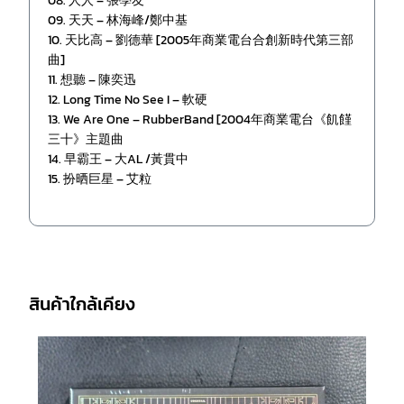
08. 人人 – 張學友
09. 天天 – 林海峰/鄭中基
10. 天比高 – 劉德華 [2005年商業電台合創新時代第三部
曲]
11. 想聽 – 陳奕迅
12. Long Time No See I – 軟硬
13. We Are One – RubberBand [2004年商業電台《飢饉
三十》主題曲
14. 早霸王 – 大AL /黃貫中
15. 扮晒巨星 – 艾粒
สินค้าใกล้เคียง