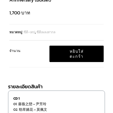
1,700
บาท
หมวดหมู่:
ซีดี-เทป
,
ซีดีเพลงสากล
จำนวน
หยิบใส่
ตะกร้า
รายละเอียดสินค้า
CD 1
01. 薔薇之戀 – 尹芳玲
02. 勁草嬌花 – 莫佩文