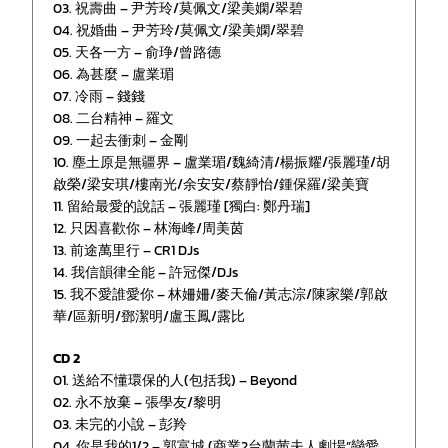
03. 祝壽曲 – 尹芳玲/莫佩文/梁美嫻/翠碧
04. 祝婚曲 – 尹芳玲/莫佩文/梁美嫻/翠碧
05. 天各一方 – 俞琤/曾路德
06. 為甚麼 – 盧業瑂
07. 冷雨 – 錢錢
08. 二台精神 – 羅文
09. 一起去衝刺 – 金剛
10. 塵土原是無疆界 – 盧業瑂/魏綺清/楊振耀/張麗瑾/胡
啟榮/梁安琪/樓南光/余安安/蔡靜怡/鍾保羅/梁美寶
11. 留給最愛的說話 – 張麗瑾 [獨白: 鄭丹瑞]
12. 只因喜歡你 – 林海峰/周美茵
13. 前途萬里行 – CR1 DJs
14. 我信韻律全能 – 許冠傑/DJs
15. 我不愛誰愛你 – 林姍姍/麥天倫/黃志淙/陳家樂/郭啟
華/區新明/鄧潔明/盧玉鳳/露比
CD 2
01. 送給不懂環保的人(包括我) – Beyond
02. 永不放棄 – 張學友/黎明
03. 未完的小說 – 彭羚
04. 你是我的1/2 – 郭富城 (商業2台蘭茜夫人劇場”戀愛