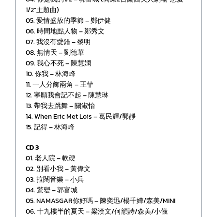
1/2”主題曲)
05. 愛情盛放的季節 – 鄭伊健
06. 時間地點人物 – 鄭秀文
07. 我沒有愛錯 – 黎明
08. 無情天 – 劉德華
09. 我心不死 – 陳慧嫻
10. 你我 – 林海峰
11. 一人分飾兩角 – 王菲
12. 寧願我會記不起 – 陳慧琳
13. 帶我去跳舞 – 關淑怡
14. When Eric Met Lois – 葛民輝/郭靜
15. 記得 – 林海峰
CD 3
01. 老人院 – 軟硬
02. 別看小我 – 黃偉文
03. 拉闊音樂 – 小兵
04. 驚變 – 郭富城
05. NAMASGAR你好嗎 – 陳奕迅/楊千嬅/森美/MINI
06. 十九樓半的夏天 – 梁漢文/何韻詩/森美/小儀