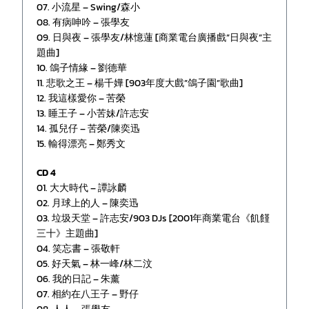
07. 小流星 – Swing/森小
08. 有病呻吟 – 張學友
09. 日與夜 – 張學友/林憶蓮 [商業電台廣播戲”日與夜”主
題曲]
10. 鴿子情緣 – 劉德華
11. 悲歌之王 – 楊千嬅 [903年度大戲”鴿子園”歌曲]
12. 我這樣愛你 – 苦榮
13. 睡王子 – 小苦妹/許志安
14. 孤兒仔 – 苦榮/陳奕迅
15. 輸得漂亮 – 鄭秀文
CD 4
01. 大大時代 – 譚詠麟
02. 月球上的人 – 陳奕迅
03. 垃圾天堂 – 許志安/903 DJs [2001年商業電台《飢饉
三十》主題曲]
04. 笑忘書 – 張敬軒
05. 好天氣 – 林一峰/林二汶
06. 我的日記 – 朱薰
07. 相約在八王子 – 野仔