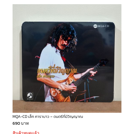
MQA-CD เล็ก คาราบาว – ดนตรีที่มีวิญญาณ
690
บาท
สินค้าหมดแล้ว