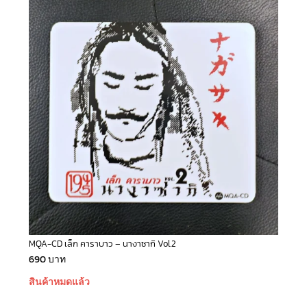
MQA-CD เล็ก คาราบาว – นางาซากิ Vol.2
690
บาท
สินค้าหมดแล้ว