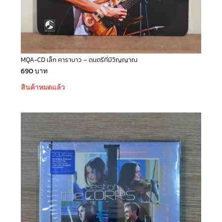
MQA-CD เล็ก คาราบาว – ดนตรีที่มีวิญญาณ
690
บาท
สินค้าหมดแล้ว