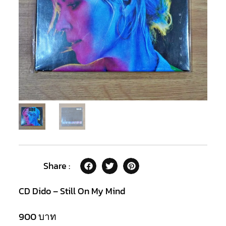
Share :
CD Dido – Still On My Mind
900
บาท