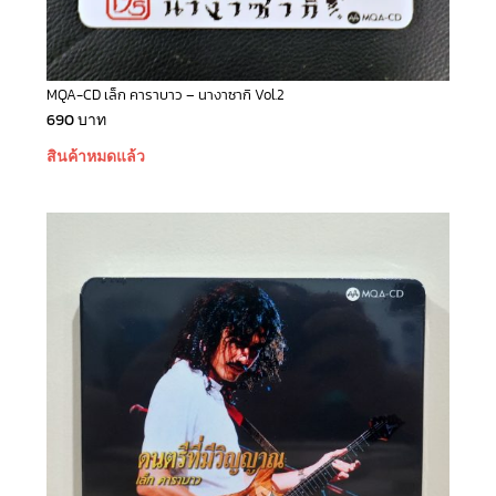
MQA-CD เล็ก คาราบาว – นางาซากิ Vol.2
690
บาท
สินค้าหมดแล้ว