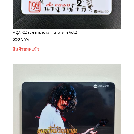
MQA-CD เล็ก คาราบาว – นางาซากิ Vol.2
690
บาท
สินค้าหมดแล้ว