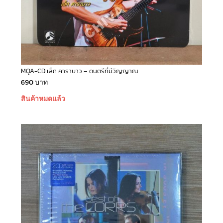
MQA-CD เล็ก คาราบาว – ดนตรีที่มีวิญญาณ
690
บาท
สินค้าหมดแล้ว