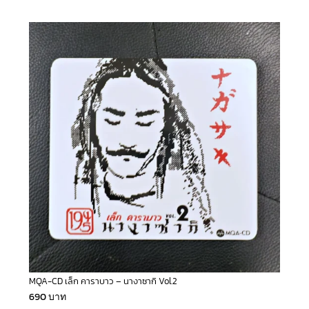
MQA-CD เล็ก คาราบาว – นางาซากิ Vol.2
690
บาท