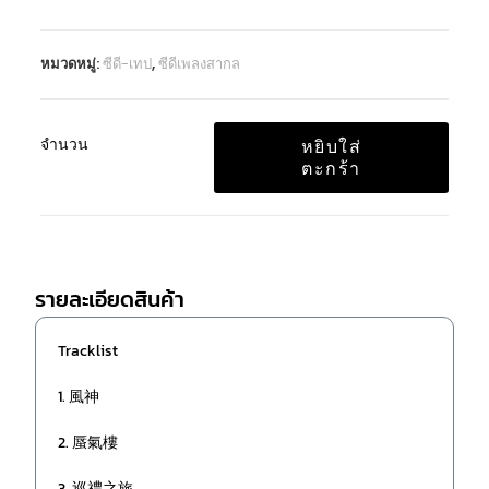
หมวดหมู่:
ซีดี-เทป
,
ซีดีเพลงสากล
จำนวน
หยิบใส่
ตะกร้า
รายละเอียดสินค้า
Tracklist
1. 風神
2. 蜃氣樓
3. 巡禮之旅