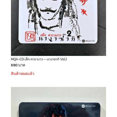
MQA-CD เล็ก คาราบาว – นางาซากิ Vol.2
690
บาท
สินค้าหมดแล้ว