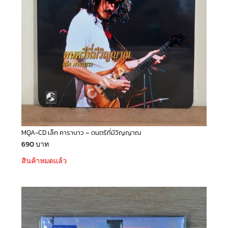
MQA-CD เล็ก คาราบาว – ดนตรีที่มีวิญญาณ
690
บาท
สินค้าหมดแล้ว