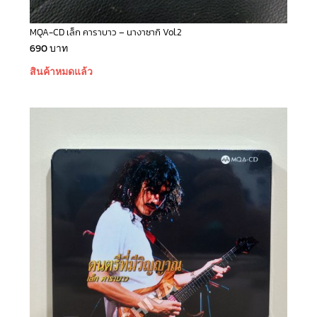
MQA-CD เล็ก คาราบาว – นางาซากิ Vol.2
690
บาท
สินค้าหมดแล้ว