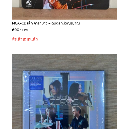
MQA-CD เล็ก คาราบาว – ดนตรีที่มีวิญญาณ
690
บาท
สินค้าหมดแล้ว