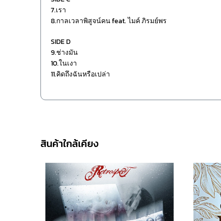
7.เรา
8.กาลเวลาพิสูจน์คน feat. ไมค์ ภิรมย์พร
SIDE D
9.ช่างมัน
10.ในเงา
11.คิดถึงฉันหรือเปล่า
สินค้าใกล้เคียง