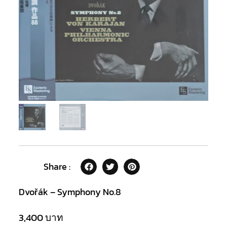
Share :
Dvořák – Symphony No.8
3,400
บาท