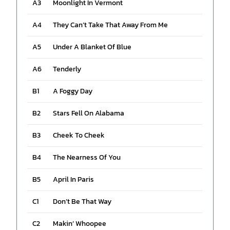
A3
Moonlight In Vermont
A4
They Can’t Take That Away From Me
A5
Under A Blanket Of Blue
A6
Tenderly
B1
A Foggy Day
B2
Stars Fell On Alabama
B3
Cheek To Cheek
B4
The Nearness Of You
B5
April In Paris
C1
Don’t Be That Way
C2
Makin’ Whoopee