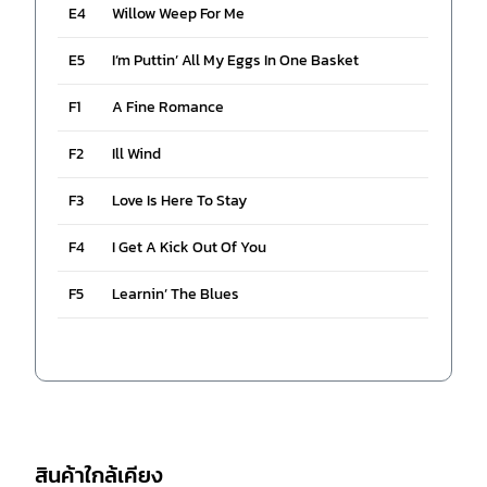
E4
Willow Weep For Me
E5
I’m Puttin’ All My Eggs In One Basket
F1
A Fine Romance
F2
Ill Wind
F3
Love Is Here To Stay
F4
I Get A Kick Out Of You
F5
Learnin’ The Blues
สินค้าใกล้เคียง