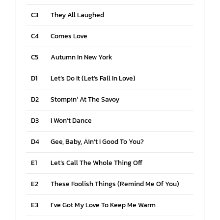
C3
They All Laughed
C4
Comes Love
C5
Autumn In New York
D1
Let’s Do It (Let’s Fall In Love)
D2
Stompin’ At The Savoy
D3
I Won’t Dance
D4
Gee, Baby, Ain’t I Good To You?
E1
Let’s Call The Whole Thing Off
E2
These Foolish Things (Remind Me Of You)
E3
I’ve Got My Love To Keep Me Warm