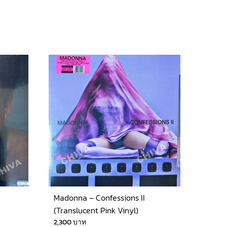
Madonna – Confessions II
(Translucent Pink Vinyl)
2,300
บาท