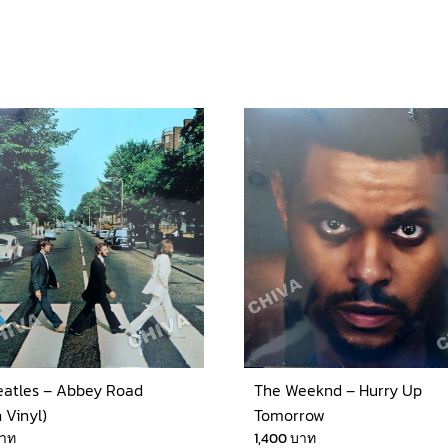
eatles – Abbey Road
The Weeknd – Hurry Up
 Vinyl)
Tomorrow
าท
1,400
บาท