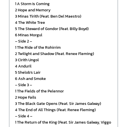
1
A Storm Is Coming
2
Hope and Memory
3
Minas Tirith (Feat. Ben Del Maestro)
4
The White Tree
5
The Steward of Gondor (Feat. Billy Boyd)
6
Minas Morgul
– Side 2 –
1
The Ride of the Rohirrim
2
Twilight and Shadow (Feat. Renee Fleming)
3
Cirith Ungol
4
Anduril
5
Shelob’s Lair
6
Ash and Smoke
– Side 3 –
1
The Fields of the Pelennor
2
Hope Fails
3
The Black Gate Opens (Feat. Sir James Galway)
4
The End of All Things (Feat. Renee Fleming)
– Side 4 –
1
The Return of the King (Feat. Sir James Galway, Viggo