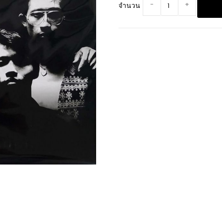
-
+
จำนวน