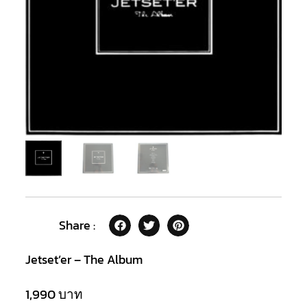
Share :
Jetset’er – The Album
1,990
บาท