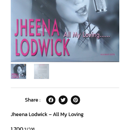
Share :
Jheena Lodwick – All My Loving
1,700
บาท