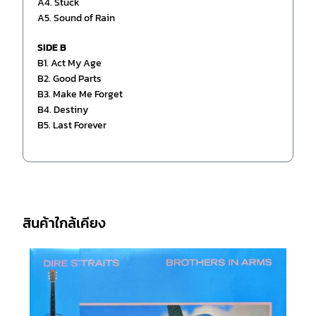
A4. Stuck
A5. Sound of Rain
SIDE B
B1. Act My Age
B2. Good Parts
B3. Make Me Forget
B4. Destiny
B5. Last Forever
สินค้าใกล้เคียง