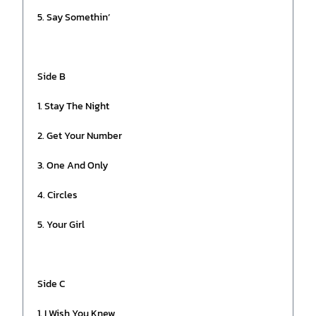
5. Say Somethin’
Side B
1. Stay The Night
2. Get Your Number
3. One And Only
4. Circles
5. Your Girl
Side C
1. I Wish You Knew