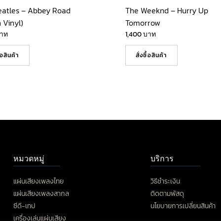
eatles – Abbey Road
The Weeknd – Hurry Up
 Vinyl)
Tomorrow
าท
1,400
บาท
ื้อสินค้า
สั่งซื้อสินค้า
หมวดหมู่
บริการ
แผ่นเสียงเพลงไทย
วิธีชำระเงิน
แผ่นเสียงเพลงสากล
ติดตามพัสดุ
ซีดี-เทป
นโยบายการเปลี่ยนสินค้า
เครื่องเล่นแผ่นเสียง