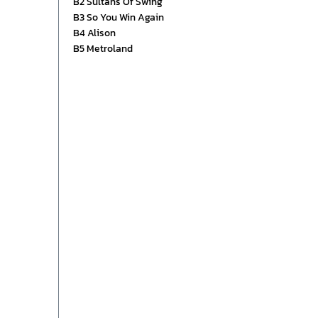
B2 Sultans Of Swing
B3 So You Win Again
B4 Alison
B5 Metroland