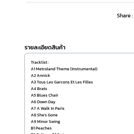
Share :
รายละเอียดสินค้า
Tracklist :
A1 Metroland Theme (Instrumental)
A2 Annick
A3 Tous Les Garcons Et Les Filles
A4 Brats
A5 Blues Chair
A6 Down Day
A7 A Walk In Paris
A8 She’s Gone
A9 Minor Swing
B1 Peaches