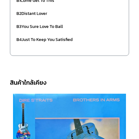
B1Come Get To This
B2Distant Lover
B3You Sure Love To Ball
B4Just To Keep You Satisfied
สินค้าใกล้เคียง