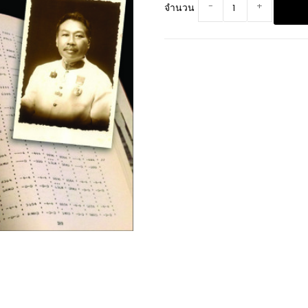
-
+
จำนวน