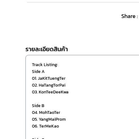
Share :
รายละเอียดสินค้า
Track Listing:
Side A
01. JaKitTuengTer
02. HaTangTorPai
03. KonTeeDeeKwa
Side B
04. MohTaoTer
05. YangMaiProm
06. TerMeKao