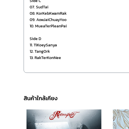
Side C
07. SudTai
08. KorKebKwamRak
09. AowJaiChuayYoo
10. MueaTerPleanPai
Side D
11. TiKoeySanya
12. TangOrk
13. RakTerKonNee
สินค้าใกล้เคียง