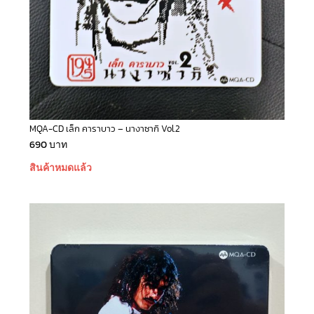
MQA-CD เล็ก คาราบาว – นางาซากิ Vol.2
690
บาท
สินค้าหมดแล้ว