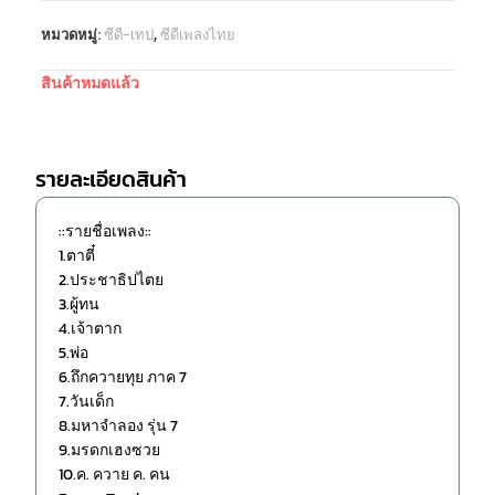
หมวดหมู่:
ซีดี-เทป
,
ซีดีเพลงไทย
สินค้าหมดแล้ว
รายละเอียดสินค้า
::รายชื่อเพลง::
1.ตาตี๋
2.ประชาธิปไตย
3.ผู้ทน
4.เจ้าตาก
5.พ่อ
6.ถึกควายทุย ภาค 7
7.วันเด็ก
8.มหาจำลอง รุ่น 7
9.มรดกเฮงซวย
10.ค. ควาย ค. คน